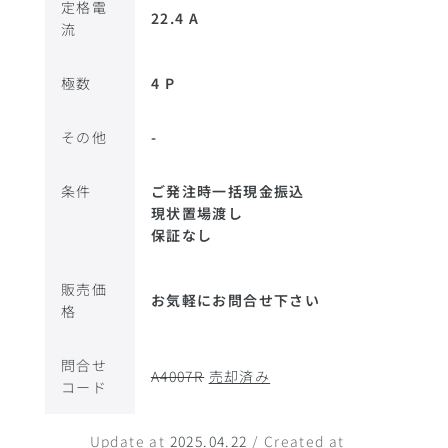
定格電
22.4 A
流
極数
4 P
その他
-
条件
ご発注時一括現金振込
現状置場渡し
保証なし
販売価
お気軽にお問合せ下さい
格
問合せ
A4007R
売却済み
コード
Update at
2025.04.22
/ Created at