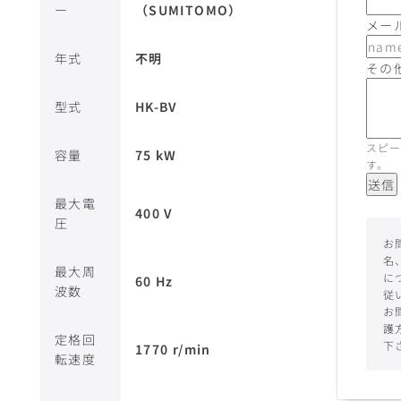
ー
（SUMITOMO）
メー
年式
不明
その
型式
HK-BV
スピー
容量
75 kW
す。
送信
最大電
400 V
圧
お
名
最大周
に
60 Hz
波数
従
お
護
定格回
下
1770 r/min
転速度