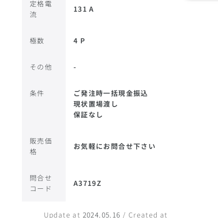
定格電
131 A
流
極数
4 P
その他
-
条件
ご発注時一括現金振込
現状置場渡し
保証なし
販売価
お気軽にお問合せ下さい
格
問合せ
A3719Z
コード
Update at
2024.05.16
/ Created at