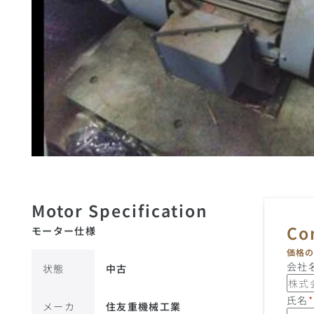
モーター仕様
価格
会社
状態
中古
氏名
*
メーカ
住友重機械工業