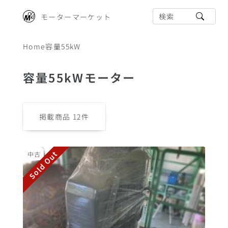
検索
モーターマーケット
Home
容量55kW
容量55kWモーター
掲載商品
12
件
Sold Out
中古