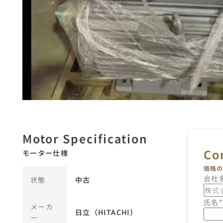
モーター仕様
価格
会社
状態
中古
氏名
*
メーカ
日立（HITACHI）
ー