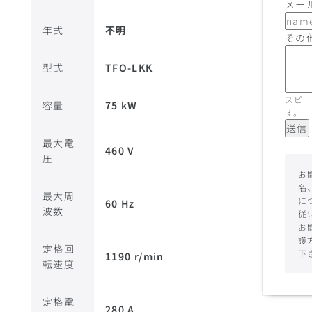
メー
年式
不明
その
型式
TFO-LKK
スピー
容量
75 kW
す。
送信
最大電
460 V
圧
お
名
最大周
に
60 Hz
波数
従
お
護
定格回
下
1190 r/min
転速度
定格電
280 A