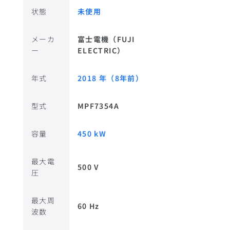
状態
未使用
メーカ
富士電機（FUJI
ー
ELECTRIC）
年式
2018 年（8年前）
型式
MPF7354A
容量
450 kW
最大電
500 V
圧
最大周
60 Hz
波数