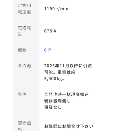
定格回
1190 r/min
転速度
定格電
675 A
流
極数
6 P
その他
2025年11月以降に引渡
可能。重量は約
3,900kg。
条件
ご発注時一括現金振込
現状置場渡し
保証なし
販売価
お気軽にお問合せ下さい
格