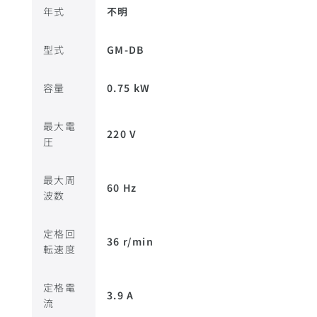
年式
不明
型式
GM-DB
容量
0.75 kW
最大電
220 V
圧
最大周
60 Hz
波数
定格回
36 r/min
転速度
定格電
3.9 A
流