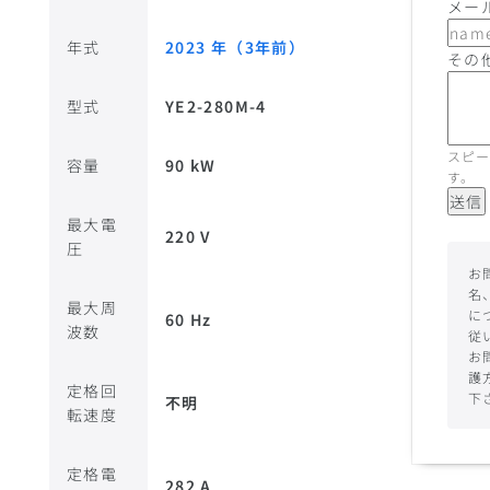
メー
年式
2023 年（3年前）
その
型式
YE2-280M-4
スピー
容量
90 kW
す。
送信
最大電
220 V
圧
お
名
最大周
に
60 Hz
波数
従
お
護
定格回
下
不明
転速度
定格電
282 A