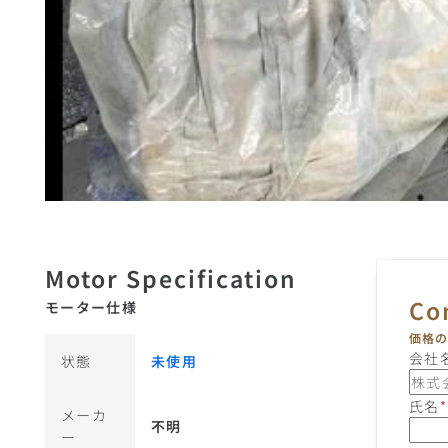
モーター仕様
価格
会社
状態
未使用
氏名
*
メーカ
不明
ー