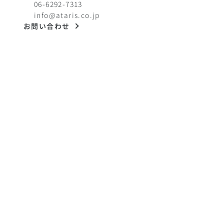
06-6292-7313
info@ataris.co.jp
お問い合わせ
関連サイト
シュレッダーマーケット
中古の粉砕機・破砕機を350点以上掲載！
欲しい機械が見つかる！