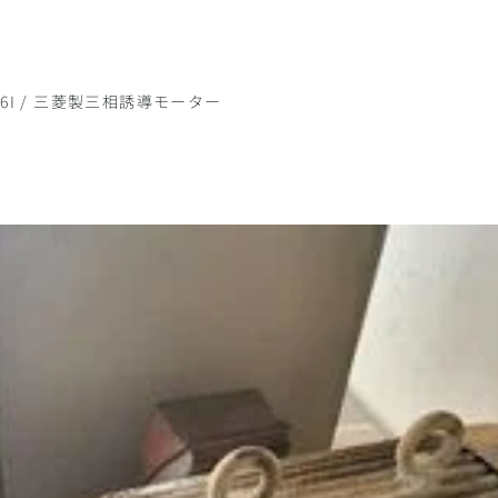
996I / 三菱製三相誘導モーター