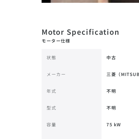
モーター仕様
状態
中古
メーカー
三菱（MITSUB
年式
不明
型式
不明
容量
75 kW