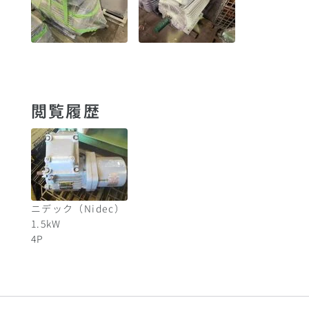
閲覧履歴
ニデック（Nidec）
1.5
kW
4
P