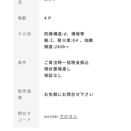
流
極数
4 P
その他
防爆構造:d、爆発等
級:2、発火度:G4 、始動
頻度:240h+
条件
ご発注時一括現金振込
現状置場渡し
保証なし
販売価
お気軽にお問合せ下さい
格
問合せ
A3194I
売却済み
コード