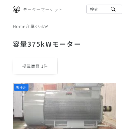
検索
モーターマーケット
Home
容量375kW
容量375kWモーター
掲載商品
1
件
未使用