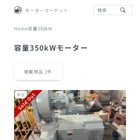
検索
モーターマーケット
Home
容量350kW
容量350kWモーター
掲載商品
1
件
Sold Out
中古