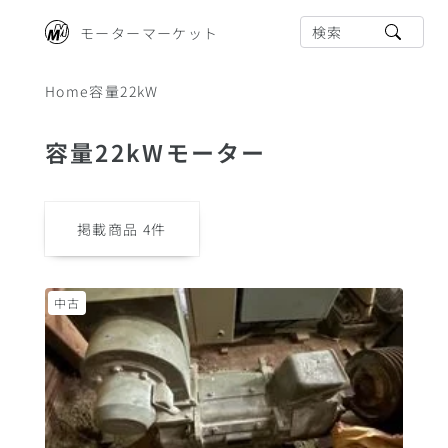
検索
モーターマーケット
Home
容量22kW
容量22kWモーター
掲載商品
4
件
中古